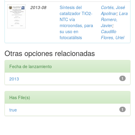
2013-08
Síntesis del
Cortés, José
catalizador TiO2-
Apolinar
;
Lara
NTC vía
Romero,
microondas, para
Javier
;
su uso en
Caudillo
fotocatálisis
Flores, Uriel
Otras opciones relacionadas
Fecha de lanzamiento
2013
1
Has File(s)
true
1