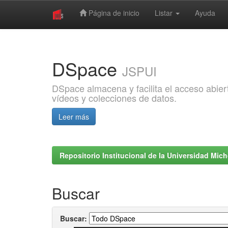
Página de inicio
Listar
Ayuda
Skip
navigation
DSpace
JSPUI
DSpace almacena y facilita el acceso abiert
vídeos y colecciones de datos.
Leer más
Repositorio Institucional de la Universidad Mi
Buscar
Buscar: