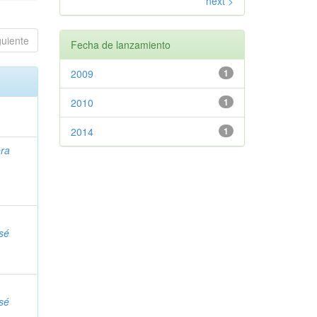
next >
guiente
Fecha de lanzamiento
2009
1
2010
1
2014
1
era
osé
osé