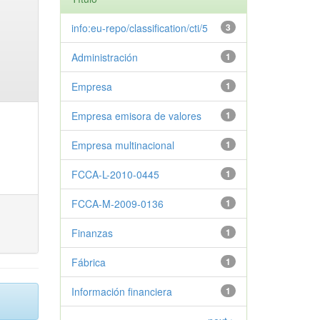
info:eu-repo/classification/cti/5
3
Administración
1
Empresa
1
Empresa emisora de valores
1
Empresa multinacional
1
FCCA-L-2010-0445
1
FCCA-M-2009-0136
1
Finanzas
1
Fábrica
1
Información financiera
1