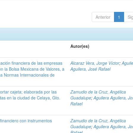
Anterior
1
Si
Autor(es)
mación financiera de las empresas
Alcaraz Vera, Jorge Víctor
;
Aguil
 en la Bolsa Mexicana de Valores, a
Aguilera, José Rafael
las Normas Internacionales de
portar cajeta; elaborada por las
Zamudio de la Cruz, Angélica
das en la ciudad de Celaya, Gto.
Guadalupe
;
Aguilera Aguilera, J
Rafael
 financiero con instrumentos
Zamudio de la Cruz, Angélica
Guadalupe
;
Aguilera Aguilera, J
Rafael