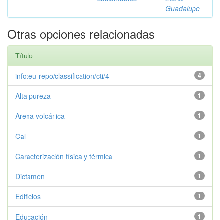
Guadalupe
Otras opciones relacionadas
Título
info:eu-repo/classification/cti/4
4
Alta pureza
1
Arena volcánica
1
Cal
1
Caracterización física y térmica
1
Dictamen
1
Edificios
1
Educación
1