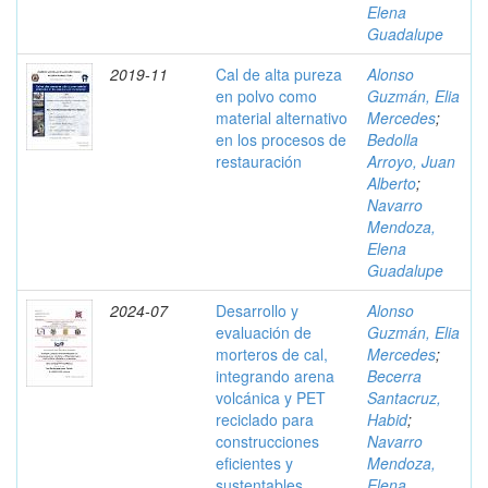
Elena
Guadalupe
2019-11
Cal de alta pureza
Alonso
en polvo como
Guzmán, Elia
material alternativo
Mercedes
;
en los procesos de
Bedolla
restauración
Arroyo, Juan
Alberto
;
Navarro
Mendoza,
Elena
Guadalupe
2024-07
Desarrollo y
Alonso
evaluación de
Guzmán, Elia
morteros de cal,
Mercedes
;
integrando arena
Becerra
volcánica y PET
Santacruz,
reciclado para
Habid
;
construcciones
Navarro
eficientes y
Mendoza,
sustentables
Elena