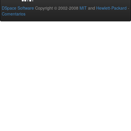
DSpace Software
Copyright © 2002-2008
MIT
and
Hewlett-Packard
-
Comentarios