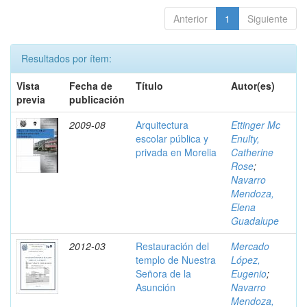
Anterior
1
Siguiente
Resultados por ítem:
Vista
Fecha de
Título
Autor(es)
previa
publicación
2009-08
Arquitectura
Ettinger Mc
escolar pública y
Enulty,
privada en Morelia
Catherine
Rose
;
Navarro
Mendoza,
Elena
Guadalupe
2012-03
Restauración del
Mercado
templo de Nuestra
López,
Señora de la
Eugenio
;
Asunción
Navarro
Mendoza,