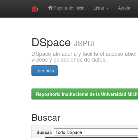
Página de inicio
Listar
Ayuda
Skip
navigation
DSpace
JSPUI
DSpace almacena y facilita el acceso abiert
vídeos y colecciones de datos.
Leer más
Repositorio Institucional de la Universidad Mi
Buscar
Buscar: