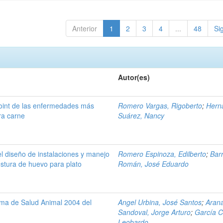
Anterior
1
2
3
4
...
48
Si
Autor(es)
oint de las enfermedades más
Romero Vargas, Rigoberto
;
Hern
ra carne
Suárez, Nancy
 el diseño de instalaciones y manejo
Romero Espinoza, Edilberto
;
Bar
ostura de huevo para plato
Román, José Eduardo
ama de Salud Animal 2004 del
Angel Urbina, José Santos
;
Aran
Sandoval, Jorge Arturo
;
García C
Leobardo