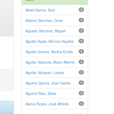
Abad García, Saúl
1
Adame Sánchez, Omar
1
Aguado Sánchez, Miguel
1
Aguilar Ayala, Mónica Haydee
1
Aguilar Gómez, Bertha Emilia
1
Aguilar Valencia, Mario Alberto
1
Aguilar Vázquez, Leticia
1
Aguirre García, Juan Carlos
1
Aguirre Ríos, Silvia
1
Alanís Reyes, José Alfredo
1