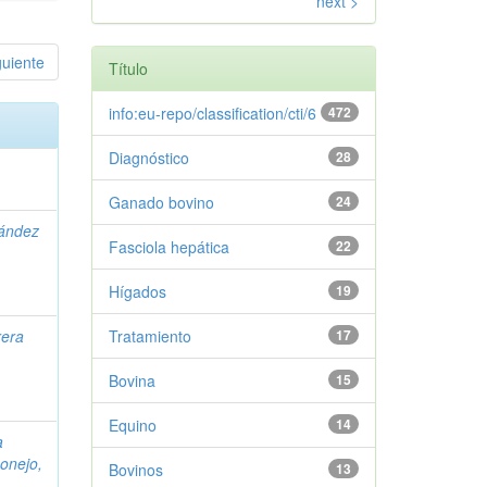
next >
guiente
Título
info:eu-repo/classification/cti/6
472
Diagnóstico
28
Ganado bovino
24
ández
Fasciola hepática
22
Hígados
19
rera
Tratamiento
17
Bovina
15
Equino
14
a
onejo,
Bovinos
13