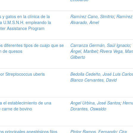
 y gatos en la clínica de la
Ramírez Cano, Simitrio
;
Ramírez
la U.M.S.N.H. empleando la
Alvarado, Amel
ter Assistance Program
os diferentes tipos de cuajo que se
Carranza Germán, Saúl Ignacio
;
ón de quesos
Ángel, Maribel
;
Rivera Vega, Man
Gilberto
por Streptococcus uberis
Bedolla Cedeño, José Luis Carlo
Blanco Cervantes, David
a el establecimiento de una
Angel Urbina, José Santos
;
Hern
e carne de bovino
Dorantes, Oswaldo
los principales anestésicos fijos
Pintor Ramos, Fernando
;
Cira