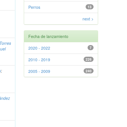
Perros
13
next >
Fecha de lanzamiento
Torres
2020 - 2022
7
uel
2010 - 2019
226
s
;
2005 - 2009
240
ández