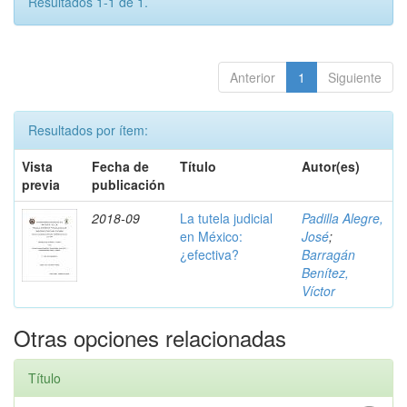
Resultados 1-1 de 1.
Anterior
1
Siguiente
Resultados por ítem:
Vista
Fecha de
Título
Autor(es)
previa
publicación
2018-09
La tutela judicial
Padilla Alegre,
en México:
José
;
¿efectiva?
Barragán
Benítez,
Víctor
Otras opciones relacionadas
Título