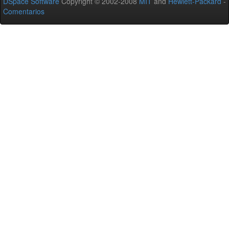
DSpace Software
Copyright © 2002-2008
MIT
and
Hewlett-Packard
-
Comentarios