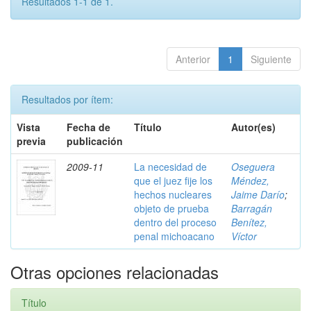
Resultados 1-1 de 1.
Anterior
1
Siguiente
Resultados por ítem:
Vista
Fecha de
Título
Autor(es)
previa
publicación
2009-11
La necesidad de
Oseguera
que el juez fije los
Méndez,
hechos nucleares
Jaime Darío
;
objeto de prueba
Barragán
dentro del proceso
Benítez,
penal michoacano
Víctor
Otras opciones relacionadas
Título