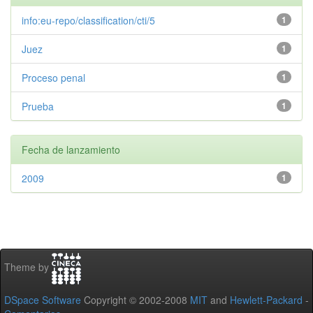
info:eu-repo/classification/cti/5
1
Juez
1
Proceso penal
1
Prueba
1
Fecha de lanzamiento
2009
1
Theme by
DSpace Software
Copyright © 2002-2008
MIT
and
Hewlett-Packard
-