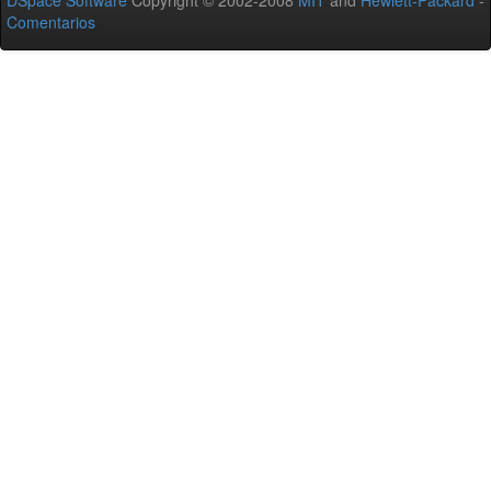
DSpace Software
Copyright © 2002-2008
MIT
and
Hewlett-Packard
-
Comentarios