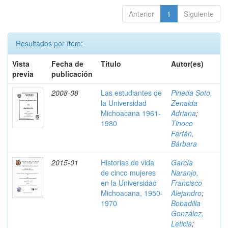
Anterior
1
Siguiente
Resultados por ítem:
Vista
Fecha de
Título
Autor(es)
previa
publicación
2008-08
Las estudiantes de
Pineda Soto,
la Universidad
Zenaida
Michoacana 1961-
Adriana
;
1980
Tinoco
Farfán,
Bárbara
2015-01
Historias de vida
García
de cinco mujeres
Naranjo,
en la Universidad
Francisco
Michoacana, 1950-
Alejandro
;
1970
Bobadilla
González,
Leticia
;