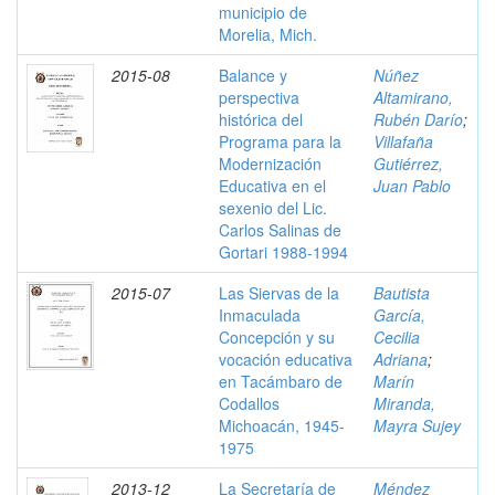
municipio de
Morelia, Mich.
2015-08
Balance y
Núñez
perspectiva
Altamirano,
histórica del
Rubén Darío
;
Programa para la
Villafaña
Modernización
Gutiérrez,
Educativa en el
Juan Pablo
sexenio del Lic.
Carlos Salinas de
Gortari 1988-1994
2015-07
Las Siervas de la
Bautista
Inmaculada
García,
Concepción y su
Cecilia
vocación educativa
Adriana
;
en Tacámbaro de
Marín
Codallos
Miranda,
Michoacán, 1945-
Mayra Sujey
1975
2013-12
La Secretaría de
Méndez