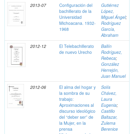
2013-07
Configuración del
Gutiérrez
bachillerato de la
López,
Universidad
Miguel Ángel
;
Michoacana. 1932-
Rodríguez
1968
García,
Abraham
2012-12
El Telebachillerato
Ballín
de nuevo Urecho
Rodríguez,
Rebeca
;
González
Herrejón,
Juan Manuel
2012-06
El alma del hogar y
Solís
la sombra de su
Chávez,
trabajo:
Laura
Aproximaciones al
Eugenia
;
discurso ideológico
Castillo
del “deber ser” de
Baltazar,
la Mujer, en la
Zulema
prensa
Berenice