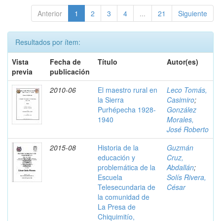
Anterior
1
2
3
4
...
21
Siguiente
Resultados por ítem:
Vista
Fecha de
Título
Autor(es)
previa
publicación
2010-06
El maestro rural en
Leco Tomás,
la Sierra
Casimiro
;
Purhépecha 1928-
González
1940
Morales,
José Roberto
2015-08
Historia de la
Guzmán
educación y
Cruz,
problemática de la
Abdallán
;
Escuela
Solís Rivera,
Telesecundaria de
César
la comunidad de
La Presa de
Chiquimitío,