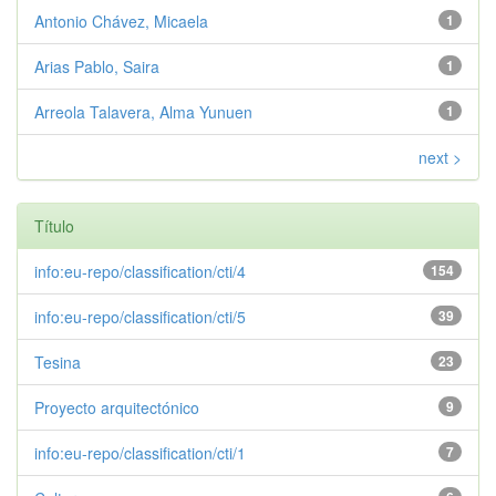
Antonio Chávez, Micaela
1
Arias Pablo, Saira
1
Arreola Talavera, Alma Yunuen
1
next >
Título
info:eu-repo/classification/cti/4
154
info:eu-repo/classification/cti/5
39
Tesina
23
Proyecto arquitectónico
9
info:eu-repo/classification/cti/1
7