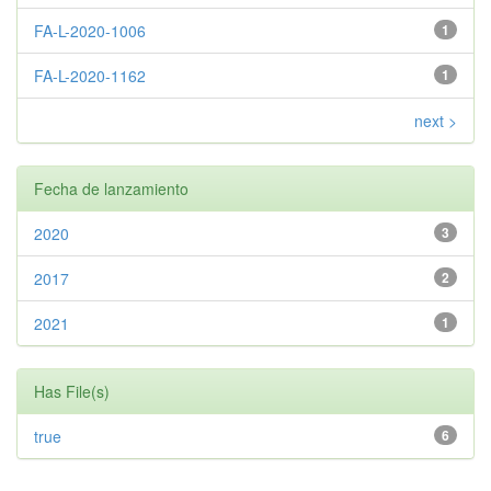
FA-L-2020-1006
1
FA-L-2020-1162
1
next >
Fecha de lanzamiento
2020
3
2017
2
2021
1
Has File(s)
true
6