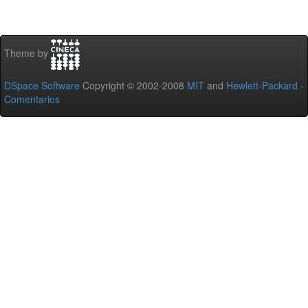
Theme by
DSpace Software
Copyright © 2002-2008
MIT
and
Hewlett-Packard
-
Comentarios