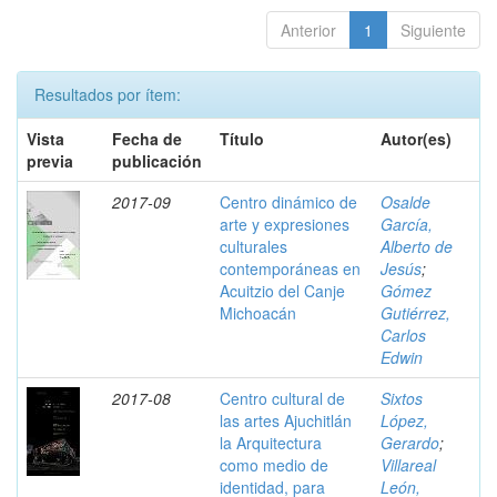
Anterior
1
Siguiente
Resultados por ítem:
Vista
Fecha de
Título
Autor(es)
previa
publicación
2017-09
Centro dinámico de
Osalde
arte y expresiones
García,
culturales
Alberto de
contemporáneas en
Jesús
;
Acuitzio del Canje
Gómez
Michoacán
Gutiérrez,
Carlos
Edwin
2017-08
Centro cultural de
Sixtos
las artes Ajuchitlán
López,
la Arquitectura
Gerardo
;
como medio de
Villareal
identidad, para
León,