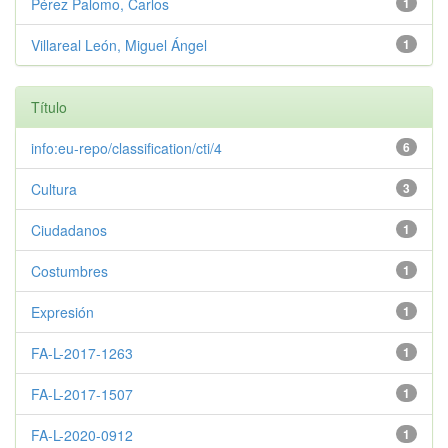
Pérez Palomo, Carlos
1
Villareal León, Miguel Ángel
1
Título
info:eu-repo/classification/cti/4
6
Cultura
3
Ciudadanos
1
Costumbres
1
Expresión
1
FA-L-2017-1263
1
FA-L-2017-1507
1
FA-L-2020-0912
1