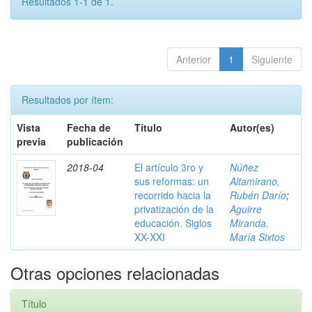
Resultados 1-1 de 1.
Anterior
1
Siguiente
Resultados por ítem:
Vista
Fecha de
Título
Autor(es)
previa
publicación
2018-04
El artículo 3ro y
Núñez
sus reformas: un
Altamirano,
recorrido hacia la
Rubén Darío
;
privatización de la
Aguirre
educación. Siglos
Miranda,
XX-XXI
María Sixtos
Otras opciones relacionadas
Título