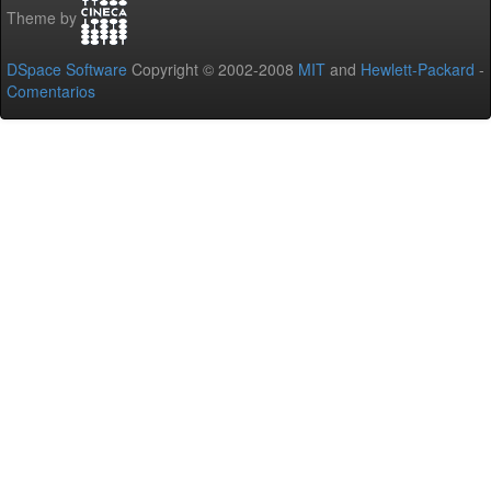
Theme by
DSpace Software
Copyright © 2002-2008
MIT
and
Hewlett-Packard
-
Comentarios