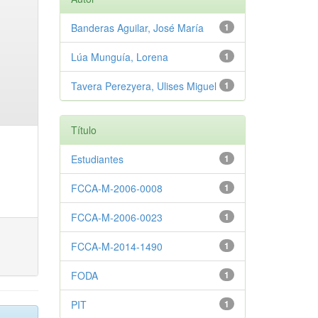
Banderas Aguilar, José María
1
Lúa Munguía, Lorena
1
Tavera Perezyera, Ulises Miguel
1
Título
Estudiantes
1
FCCA-M-2006-0008
1
FCCA-M-2006-0023
1
FCCA-M-2014-1490
1
FODA
1
PIT
1