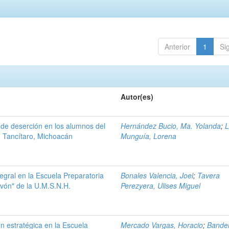
Anterior
1
Si
Autor(es)
s de deserción en los alumnos del
Hernández Bucio, Ma. Yolanda
;
 Tancítaro, Michoacán
Munguía, Lorena
tegral en la Escuela Preparatoria
Bonales Valencia, Joel
;
Tavera
vón" de la U.M.S.N.H.
Perezyera, Ulises Miguel
ón estratégica en la Escuela
Mercado Vargas, Horacio
;
Bande