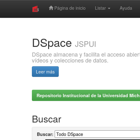
Página de inicio
Listar
Ayuda
Skip
navigation
DSpace
JSPUI
DSpace almacena y facilita el acceso abiert
vídeos y colecciones de datos.
Leer más
Repositorio Institucional de la Universidad Mi
Buscar
Buscar: