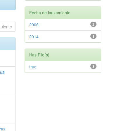
Fecha de lanzamiento
2006
2
guiente
2014
1
Has File(s)
true
3
Lúa
ras