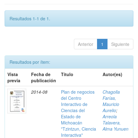
Resultados 1-1 de 1.
Anterior
1
Siguiente
Resultados por ítem:
Vista
Fecha de
Título
Autor(es)
previa
publicación
2014-08
Plan de negocios
Chagolla
del Centro
Farías,
Interactivo de
Mauricio
Ciencias del
Aurelio
;
Estado de
Arreola
Michoacán
Talavera,
"Tzintzun, Ciencia
Alma Yunuen
Interactiva"