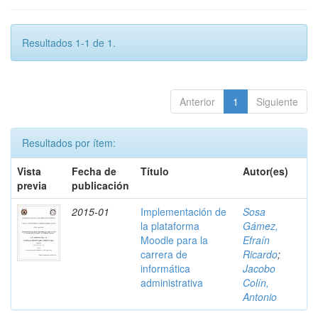
Resultados 1-1 de 1.
Anterior
1
Siguiente
Resultados por ítem:
Vista
Fecha de
Título
Autor(es)
previa
publicación
2015-01
Implementación de
Sosa
la plataforma
Gámez,
Moodle para la
Efraín
carrera de
Ricardo
;
informática
Jacobo
administrativa
Colín,
Antonio