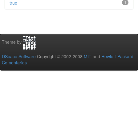
true
1
Theme by
DSpace Software
Copyright © 2002-2008
MIT
and
Hewlett-Packard
-
Comentarios