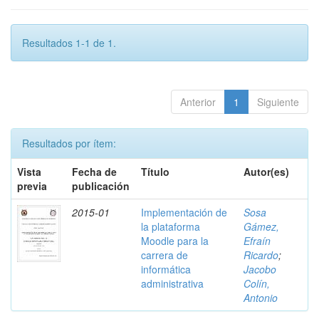
Resultados 1-1 de 1.
Anterior
1
Siguiente
Resultados por ítem:
Vista
Fecha de
Título
Autor(es)
previa
publicación
2015-01
Implementación de
Sosa
la plataforma
Gámez,
Moodle para la
Efraín
carrera de
Ricardo
;
informática
Jacobo
administrativa
Colín,
Antonio