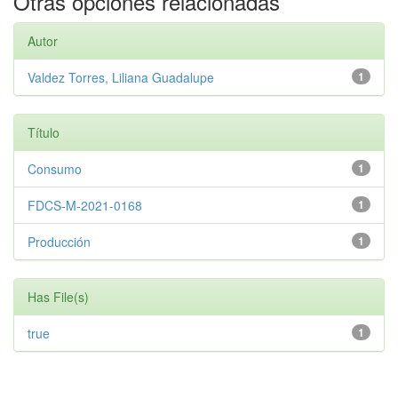
Otras opciones relacionadas
Autor
Valdez Torres, Liliana Guadalupe
1
Título
Consumo
1
FDCS-M-2021-0168
1
Producción
1
Has File(s)
true
1