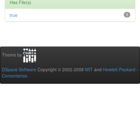
Has File(s)
true
1
Theme by
DSpace Software
Copyright © 2002-2008
MIT
and
Hewlett-Packard
-
Comentarios