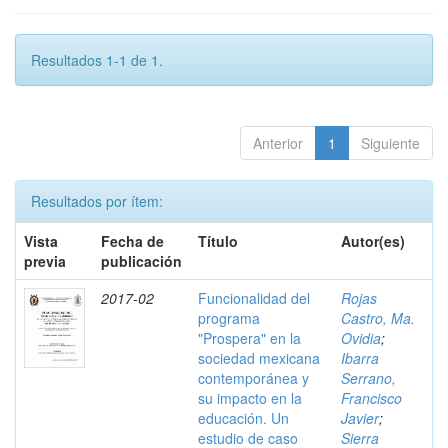
Resultados 1-1 de 1.
Anterior
1
Siguiente
Resultados por ítem:
Vista
Fecha de
Título
Autor(es)
previa
publicación
2017-02
Funcionalidad del
Rojas
programa
Castro, Ma.
"Prospera" en la
Ovidia
;
sociedad mexicana
Ibarra
contemporánea y
Serrano,
su impacto en la
Francisco
educación. Un
Javier
;
estudio de caso
Sierra