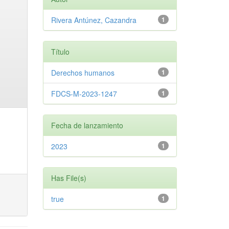
Rivera Antúnez, Cazandra
1
Título
Derechos humanos
1
FDCS-M-2023-1247
1
Fecha de lanzamiento
2023
1
Has File(s)
true
1