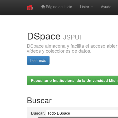
Página de inicio
Listar
Ayuda
Skip
navigation
DSpace
JSPUI
DSpace almacena y facilita el acceso abiert
vídeos y colecciones de datos.
Leer más
Repositorio Institucional de la Universidad Mi
Buscar
Buscar: