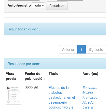
Autor/registro
Resultados 1-1 de 1.
Anterior
1
Siguiente
Resultados por ítem:
Vista
Fecha de
Título
Autor(es)
previa
publicación
2020-08
Efectos de la
Saavedra
diabetes
Molina,
gestacional en el
Francisco
desempeño
Alfredo
;
cognoscitivo y el
Olvera