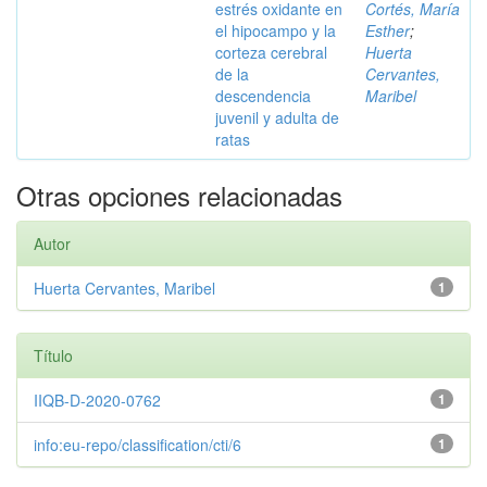
estrés oxidante en
Cortés, María
el hipocampo y la
Esther
;
corteza cerebral
Huerta
de la
Cervantes,
descendencia
Maribel
juvenil y adulta de
ratas
Otras opciones relacionadas
Autor
Huerta Cervantes, Maribel
1
Título
IIQB-D-2020-0762
1
info:eu-repo/classification/cti/6
1