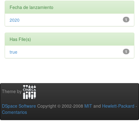
Fecha de lanzamiento
2020
1
Has File(s)
true
1
Theme by
DSpace Software
Copyright © 2002-2008
MIT
and
Hewlett-Packard
-
Comentarios