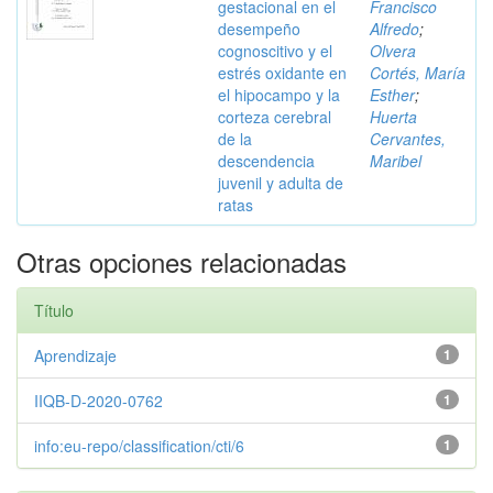
gestacional en el
Francisco
desempeño
Alfredo
;
cognoscitivo y el
Olvera
estrés oxidante en
Cortés, María
el hipocampo y la
Esther
;
corteza cerebral
Huerta
de la
Cervantes,
descendencia
Maribel
juvenil y adulta de
ratas
Otras opciones relacionadas
Título
Aprendizaje
1
IIQB-D-2020-0762
1
info:eu-repo/classification/cti/6
1