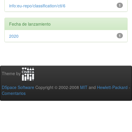
info:eu-repo/classification/cti/6
1
Fecha de lanzamiento
2020
1
Theme by
DSpace Software
Copyright © 2002-2008
MIT
and
Hewlett-Packard
-
Comentarios