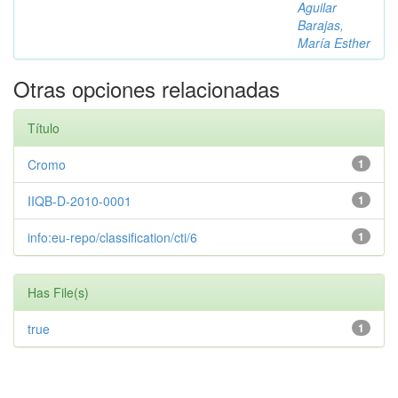
Aguilar
Barajas,
María Esther
Otras opciones relacionadas
Título
Cromo
1
IIQB-D-2010-0001
1
info:eu-repo/classification/cti/6
1
Has File(s)
true
1