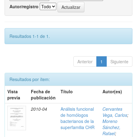
Autor/registro
Resultados 1-1 de 1.
Anterior
1
Siguiente
Resultados por ítem:
Vista
Fecha de
Título
Autor(es)
previa
publicación
2010-04
Análisis funcional
Cervantes
de homólogos
Vega, Carlos
;
bacterianos de la
Moreno
superfamilia CHR
Sánchez,
Rafael
;