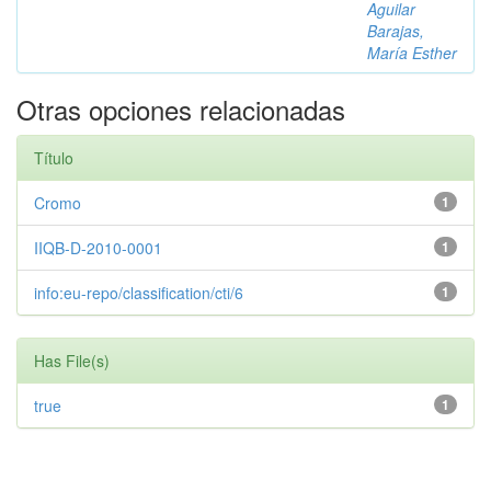
Aguilar
Barajas,
María Esther
Otras opciones relacionadas
Título
Cromo
1
IIQB-D-2010-0001
1
info:eu-repo/classification/cti/6
1
Has File(s)
true
1