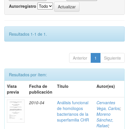
Autor/registro
Resultados 1-1 de 1.
Anterior
1
Siguiente
Resultados por ítem:
Vista
Fecha de
Título
Autor(es)
previa
publicación
2010-04
Análisis funcional
Cervantes
de homólogos
Vega, Carlos
;
bacterianos de la
Moreno
superfamilia CHR
Sánchez,
Rafael
;