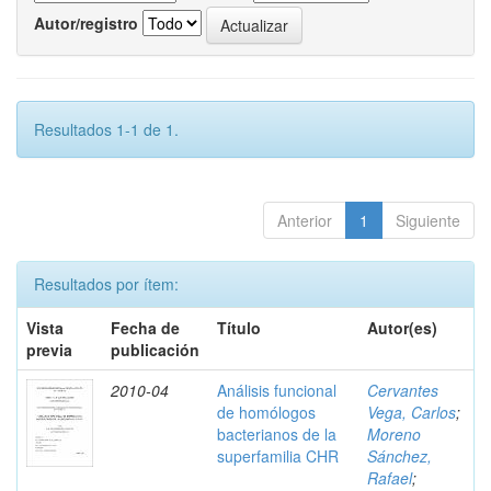
Autor/registro
Resultados 1-1 de 1.
Anterior
1
Siguiente
Resultados por ítem:
Vista
Fecha de
Título
Autor(es)
previa
publicación
2010-04
Análisis funcional
Cervantes
de homólogos
Vega, Carlos
;
bacterianos de la
Moreno
superfamilia CHR
Sánchez,
Rafael
;