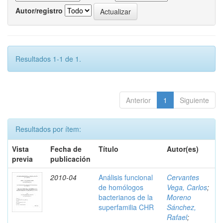
Autor/registro
Resultados 1-1 de 1.
Anterior
1
Siguiente
Resultados por ítem:
Vista
Fecha de
Título
Autor(es)
previa
publicación
2010-04
Análisis funcional
Cervantes
de homólogos
Vega, Carlos
;
bacterianos de la
Moreno
superfamilia CHR
Sánchez,
Rafael
;