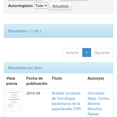
Autor/registro
Resultados 1-1 de 1.
Anterior
1
Siguiente
Resultados por ítem:
Vista
Fecha de
Título
Autor(es)
previa
publicación
2010-04
Análisis funcional
Cervantes
de homólogos
Vega, Carlos
;
bacterianos de la
Moreno
superfamilia CHR
Sánchez,
Rafael
;