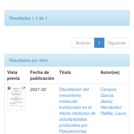
Resultados 1-1 de 1.
Anterior
1
Siguiente
Resultados por ítem:
Vista
Fecha de
Título
Autor(es)
previa
publicación
2021-02
Dilucidación del
Campos
mecanismo
García,
molecular
Jesús
;
involucrado en el
Hernández
efecto citotóxico de
Padilla, Laura
ciclodipéptidos
producidos por
Pseudomonas