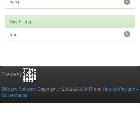
2021
1
Has File(s)
true
1
Theme by
DSpace Software
Copyright © 2002-2008
MIT
and
Hewlett-Packard
-
Comentarios