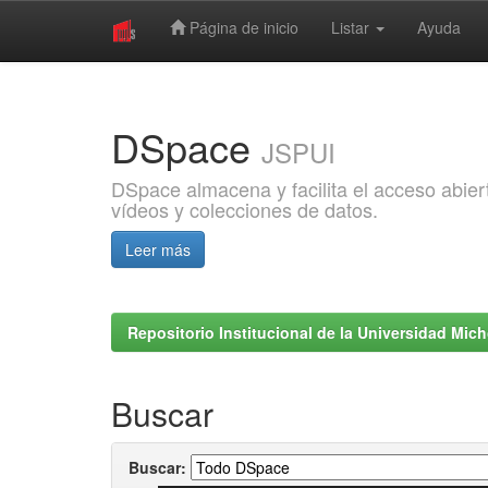
Página de inicio
Listar
Ayuda
Skip
navigation
DSpace
JSPUI
DSpace almacena y facilita el acceso abiert
vídeos y colecciones de datos.
Leer más
Repositorio Institucional de la Universidad Mi
Buscar
Buscar: