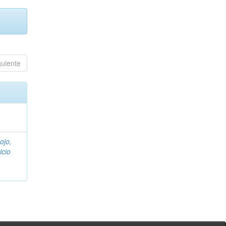
guiente
ojo,
icio