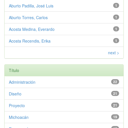
Aburto Padilla, José Luis
1
Aburto Torres, Carlos
1
Acosta Medina, Everardo
1
Acosta Recendis, Erika
1
next >
Título
Administración
22
Diseño
21
Proyecto
21
Michoacán
19