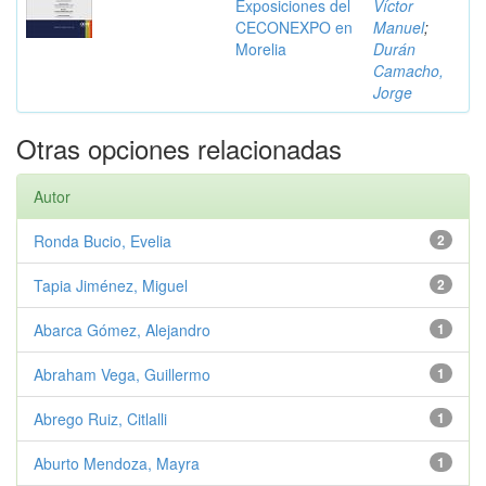
Exposiciones del
Víctor
CECONEXPO en
Manuel
;
Morelia
Durán
Camacho,
Jorge
Otras opciones relacionadas
Autor
Ronda Bucio, Evelia
2
Tapia Jiménez, Miguel
2
Abarca Gómez, Alejandro
1
Abraham Vega, Guillermo
1
Abrego Ruiz, Citlalli
1
Aburto Mendoza, Mayra
1