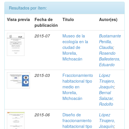
Resultados por ítem:
Vista previa
Fecha de
Título
Autor(es)
publicación
2015-07
Museo de la
Bustamante
ecología en la
Penilla,
ciudad de
Claudia
;
Morelia,
Rosendo
Michoacán
Ballesteros,
Eduardo
2015-03
Fraccionamiento
López
habitacional tipo
Tinajero,
medio en
Joaquín
;
Morelia,
Bernal
Michoacán
Salazar,
Rodolfo
2015-06
Diseño de
López
fraccionamiento
Tinajero,
habitacional tipo
Joaquín
;