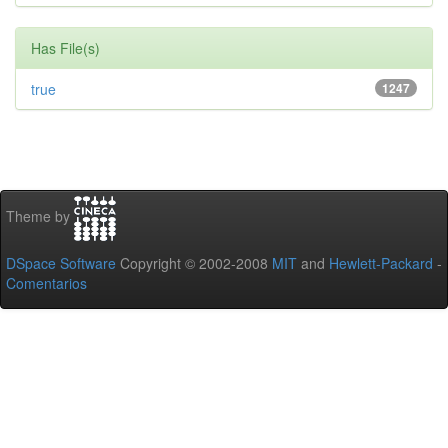
Has File(s)
true
1247
Theme by
DSpace Software
Copyright © 2002-2008
MIT
and
Hewlett-Packard
-
Comentarios