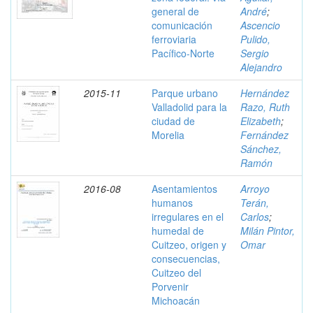
general de
André
;
comunicación
Ascencio
ferroviaria
Pulido,
Pacífico-Norte
Sergio
Alejandro
2015-11
Parque urbano
Hernández
Valladolid para la
Razo, Ruth
ciudad de
Elizabeth
;
Morelia
Fernández
Sánchez,
Ramón
2016-08
Asentamientos
Arroyo
humanos
Terán,
irregulares en el
Carlos
;
humedal de
Milán Pintor,
Cuitzeo, origen y
Omar
consecuencias,
Cuitzeo del
Porvenir
Michoacán