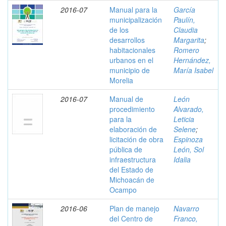
2016-07
Manual para la
García
municipalización
Paulín,
de los
Claudia
desarrollos
Margarita
;
habitacionales
Romero
urbanos en el
Hernández,
municipio de
María Isabel
Morelia
2016-07
Manual de
León
procedimiento
Alvarado,
para la
Leticia
elaboración de
Selene
;
licitación de obra
Espinoza
pública de
León, Sol
infraestructura
Idalia
del Estado de
Michoacán de
Ocampo
2016-06
Plan de manejo
Navarro
del Centro de
Franco,