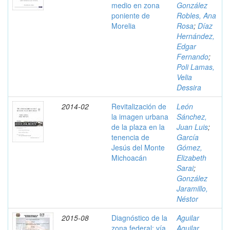
medio en zona
González
poniente de
Robles, Ana
Morelia
Rosa
;
Díaz
Hernández,
Edgar
Fernando
;
Poli Lamas,
Velia
Dessira
2014-02
Revitalización de
León
la imagen urbana
Sánchez,
de la plaza en la
Juan Luis
;
tenencia de
García
Jesús del Monte
Gómez,
Michoacán
Elizabeth
Sarai
;
González
Jaramillo,
Néstor
2015-08
Diagnóstico de la
Aguilar
zona federal: vía
Aguilar,