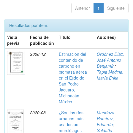
Anterior
1
Siguiente
Resultados por ítem:
Vista
Fecha de
Título
Autor(es)
previa
publicación
2006-12
Estimación del
Ordóñez Díaz,
contenido de
José Antonio
carbono en
Benjamín
;
biomasa aérea
Tapia Medina,
en el Ejido de
María Erika
San Pedro
Jacuaro,
Michoacán,
México
2020-08
¿Son los ríos
Mendoza
urbanos más
Ramírez,
usados por
Eduardo
;
murciélagos
Saldaña