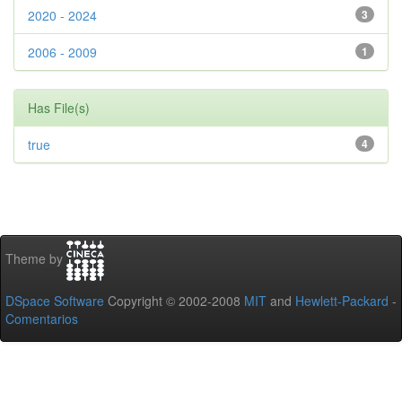
2020 - 2024
3
2006 - 2009
1
Has File(s)
true
4
Theme by
DSpace Software
Copyright © 2002-2008
MIT
and
Hewlett-Packard
-
Comentarios