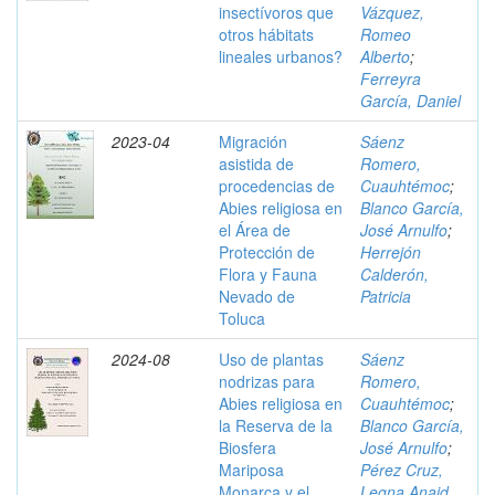
insectívoros que
Vázquez,
otros hábitats
Romeo
lineales urbanos?
Alberto
;
Ferreyra
García, Daniel
2023-04
Migración
Sáenz
asistida de
Romero,
procedencias de
Cuauhtémoc
;
Abies religiosa en
Blanco García,
el Área de
José Arnulfo
;
Protección de
Herrejón
Flora y Fauna
Calderón,
Nevado de
Patricia
Toluca
2024-08
Uso de plantas
Sáenz
nodrizas para
Romero,
Abies religiosa en
Cuauhtémoc
;
la Reserva de la
Blanco García,
Biosfera
José Arnulfo
;
Mariposa
Pérez Cruz,
Monarca y el
Legna Anaid