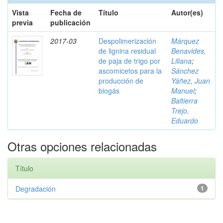
Vista
Fecha de
Título
Autor(es)
previa
publicación
2017-03
Despolimerización
Márquez
de lignina residual
Benavides,
de paja de trigo por
Liliana
;
ascomicetos para la
Sánchez
producción de
Yáñez, Juan
biogás
Manuel
;
Baltierra
Trejo,
Eduardo
Otras opciones relacionadas
Título
Degradación
1