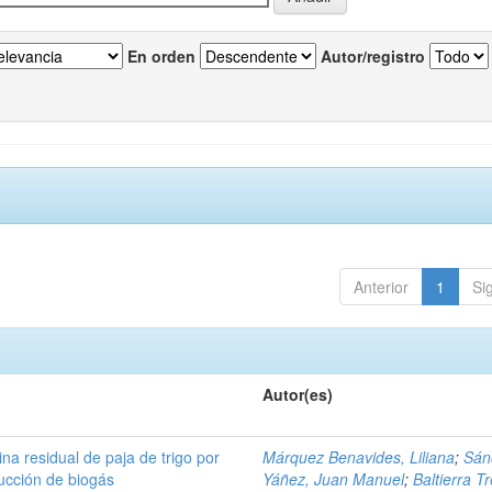
En orden
Autor/registro
Anterior
1
Si
Autor(es)
na residual de paja de trigo por
Márquez Benavides, Liliana
;
Sán
ucción de biogás
Yáñez, Juan Manuel
;
Baltierra Tr