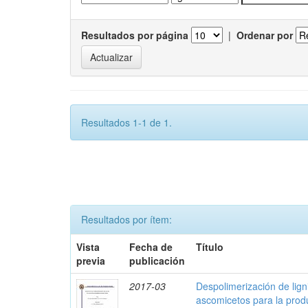
Resultados por página
|
Ordenar por
Resultados 1-1 de 1.
Resultados por ítem:
Vista
Fecha de
Título
previa
publicación
2017-03
Despolimerización de ligni
ascomicetos para la prod