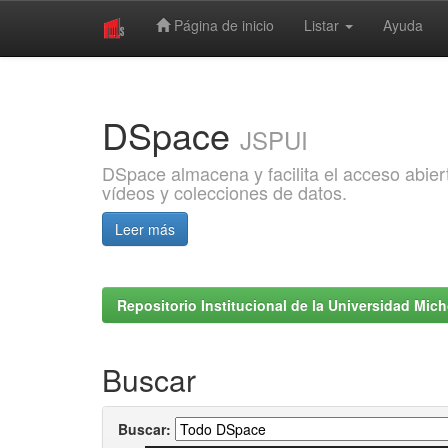
Página de inicio
Listar
Ayuda
Skip
navigation
DSpace
JSPUI
DSpace almacena y facilita el acceso abiert
vídeos y colecciones de datos.
Leer más
Repositorio Institucional de la Universidad Mi
Buscar
Buscar: