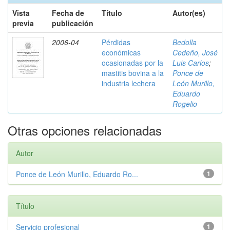
Vista
Fecha de
Título
Autor(es)
previa
publicación
2006-04
Pérdidas
Bedolla
económicas
Cedeño, José
ocasionadas por la
Luis Carlos
;
mastitis bovina a la
Ponce de
industria lechera
León Murillo,
Eduardo
Rogelio
Otras opciones relacionadas
Autor
Ponce de León Murillo, Eduardo Ro...
1
Título
Servicio profesional
1