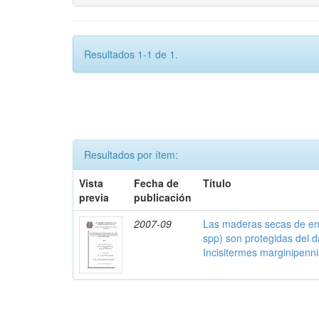
Resultados 1-1 de 1.
Resultados por ítem:
Vista
Fecha de
Título
previa
publicación
2007-09
Las maderas secas de enc
spp) son protegidas del 
Incisitermes marginipenn