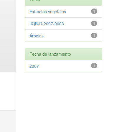
Extractos vegetales
1
IIQB-D-2007-0003
1
Árboles
1
Fecha de lanzamiento
2007
1