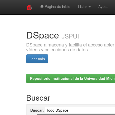
Página de inicio
Listar
Ayuda
Skip
navigation
DSpace
JSPUI
DSpace almacena y facilita el acceso abiert
vídeos y colecciones de datos.
Leer más
Repositorio Institucional de la Universidad Mi
Buscar
Buscar: