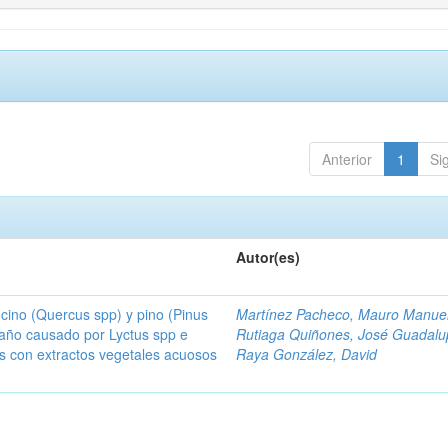
Anterior
1
Si
Autor(es)
ino (Quercus spp) y pino (Pinus
Martínez Pacheco, Mauro Manue
daño causado por Lyctus spp e
Rutiaga Quiñones, José Guadal
is con extractos vegetales acuosos
Raya González, David