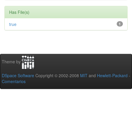
Has File(s)
true
1
Theme by
DSpace Software
Copyright © 2002-2008
MIT
and
Hewlett-Packard
-
Comentarios