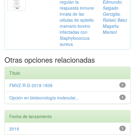
regulan la
Edmundo
;
respuesta inmune
Salgado
innata de las
Garciglia,
células de epitelio
Rafael
;
Báez
mamario bovino
Magaña,
infectadas con
Marisol
Staphylococcus
aureus
Otras opciones relacionadas
Título
FMVZ-R-D-2019-1839
1
Opción en biotecnología molecular...
1
Fecha de lanzamiento
2019
1