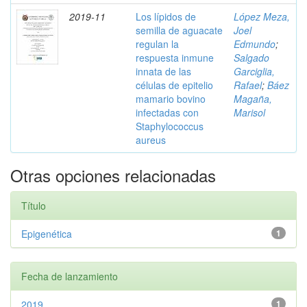
2019-11
Los lípidos de
López Meza,
semilla de aguacate
Joel
regulan la
Edmundo
;
respuesta inmune
Salgado
innata de las
Garciglia,
células de epitelio
Rafael
;
Báez
mamario bovino
Magaña,
infectadas con
Marisol
Staphylococcus
aureus
Otras opciones relacionadas
Título
Epigenética
1
Fecha de lanzamiento
2019
1