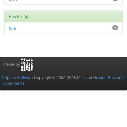
Has File(s)
true
1
Theme by
DSpace Software
Copyright © 2002-2008
MIT
and
Hewlett-Packard
-
Comentarios