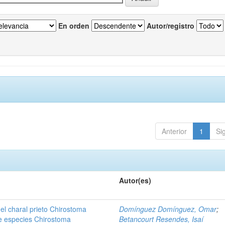
En orden
Autor/registro
Anterior
1
Si
Autor(es)
del charal prieto Chirostoma
Domínguez Domínguez, Omar
;
e especies Chirostoma
Betancourt Resendes, Isaí