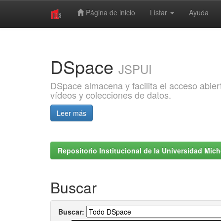
Página de inicio
Listar
Ayuda
Skip
navigation
DSpace
JSPUI
DSpace almacena y facilita el acceso abiert
vídeos y colecciones de datos.
Leer más
Repositorio Institucional de la Universidad Mi
Buscar
Buscar: