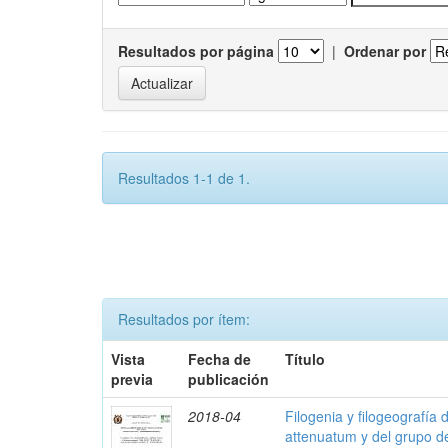
Resultados por página
|
Ordenar por
Resultados 1-1 de 1.
Resultados por ítem:
Vista
Fecha de
Título
previa
publicación
2018-04
Filogenia y filogeografía 
attenuatum y del grupo d