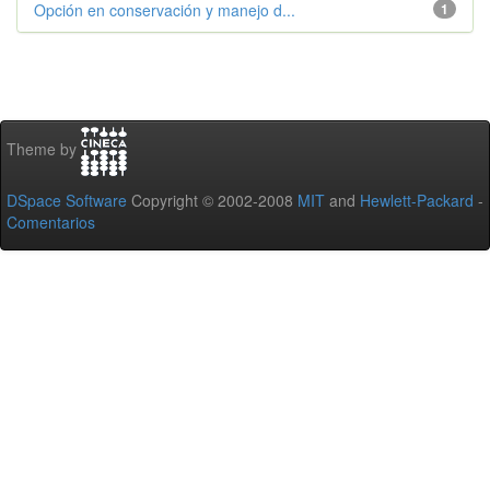
Opción en conservación y manejo d...
1
Theme by
DSpace Software
Copyright © 2002-2008
MIT
and
Hewlett-Packard
-
Comentarios