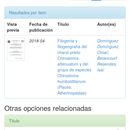
Resultados por ítem:
Vista
Fecha de
Título
Autor(es)
previa
publicación
2018-04
Filogenia y
Domínguez
filogeografía del
Domínguez,
charal prieto
Omar
;
Chirostoma
Betancourt
attenuatum y del
Resendes,
grupo de especies
Isaí
Chirostoma
humboldtianum
(Pisces:
Atherinopsidae)
Otras opciones relacionadas
Título