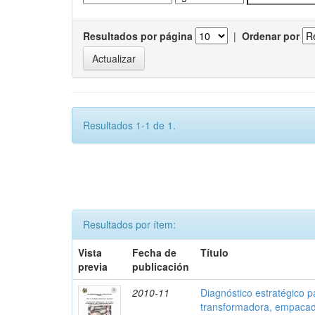
Resultados por página
|
Ordenar por
Resultados 1-1 de 1.
Resultados por ítem:
Vista
Fecha de
Título
previa
publicación
2010-11
Diagnóstico estratégico p
transformadora, empacado