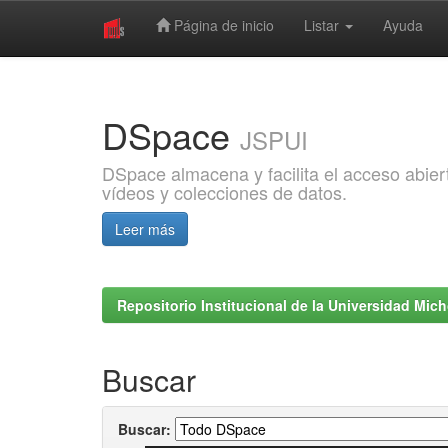
Página de inicio
Listar
Ayuda
Skip
navigation
DSpace
JSPUI
DSpace almacena y facilita el acceso abiert
vídeos y colecciones de datos.
Leer más
Repositorio Institucional de la Universidad Mi
Buscar
Buscar: