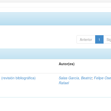
Anterior
1
Si
Autor(es)
 (revisión bibliográfica)
Salas García, Beatriz
;
Felipe Ose
Rafael