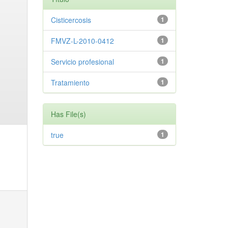
Cisticercosis
1
FMVZ-L-2010-0412
1
Servicio profesional
1
Tratamiento
1
Has File(s)
true
1