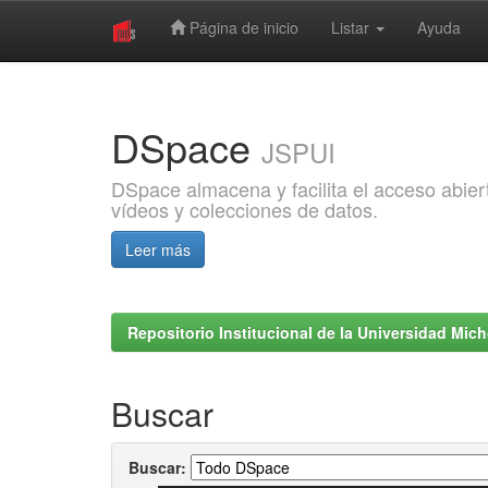
Página de inicio
Listar
Ayuda
Skip
navigation
DSpace
JSPUI
DSpace almacena y facilita el acceso abiert
vídeos y colecciones de datos.
Leer más
Repositorio Institucional de la Universidad Mi
Buscar
Buscar: