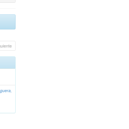
guiente
guera,