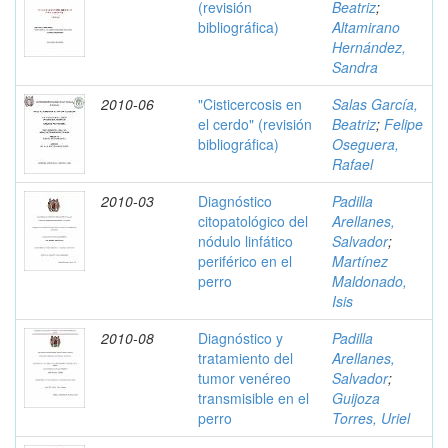
(revisión
Beatriz
;
bibliográfica)
Altamirano
Hernández,
Sandra
2010-06
"Cisticercosis en
Salas García,
el cerdo" (revisión
Beatriz
;
Felipe
bibliográfica)
Oseguera,
Rafael
2010-03
Diagnóstico
Padilla
citopatológico del
Arellanes,
nódulo linfático
Salvador
;
periférico en el
Martínez
perro
Maldonado,
Isis
2010-08
Diagnóstico y
Padilla
tratamiento del
Arellanes,
tumor venéreo
Salvador
;
transmisible en el
Guijoza
perro
Torres, Uriel