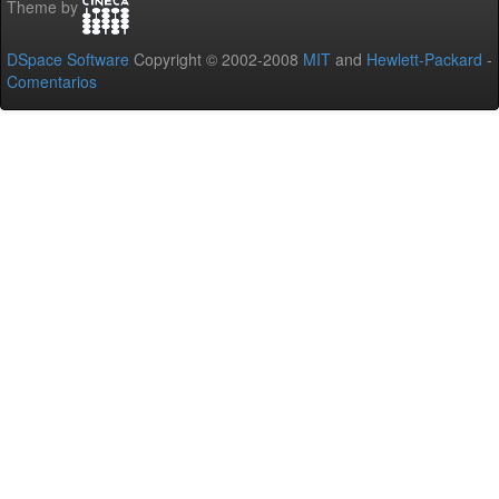
Theme by
DSpace Software
Copyright © 2002-2008
MIT
and
Hewlett-Packard
-
Comentarios