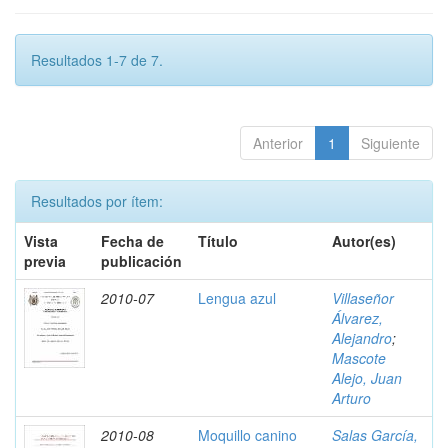
Resultados 1-7 de 7.
Anterior
1
Siguiente
Resultados por ítem:
Vista
Fecha de
Título
Autor(es)
previa
publicación
2010-07
Lengua azul
Villaseñor
Álvarez,
Alejandro
;
Mascote
Alejo, Juan
Arturo
2010-08
Moquillo canino
Salas García,