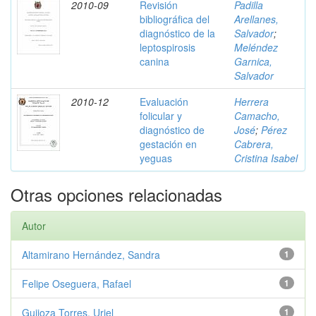
2010-09
Revisión
Padilla
bibliográfica del
Arellanes,
diagnóstico de la
Salvador
;
leptospirosis
Meléndez
canina
Garnica,
Salvador
2010-12
Evaluación
Herrera
folicular y
Camacho,
diagnóstico de
José
;
Pérez
gestación en
Cabrera,
yeguas
Cristina Isabel
Otras opciones relacionadas
Autor
Altamirano Hernández, Sandra
1
Felipe Oseguera, Rafael
1
Guijoza Torres, Uriel
1