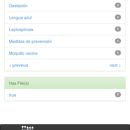
Gestación
1
Lengua azul
1
Leptospirosis
1
Medidas de prevención
1
Moquillo canino
1
< previous
next >
Has File(s)
true
7