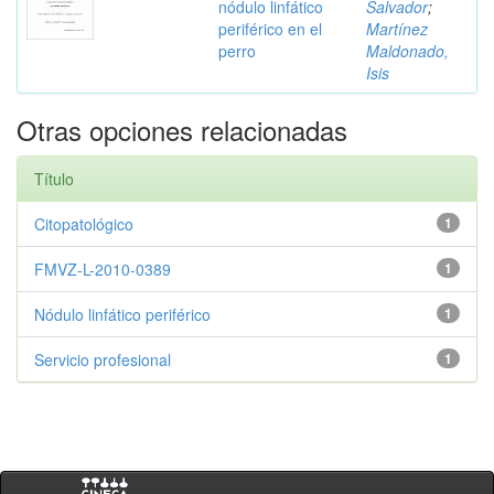
nódulo linfático
Salvador
;
periférico en el
Martínez
perro
Maldonado,
Isis
Otras opciones relacionadas
Título
Citopatológico
1
FMVZ-L-2010-0389
1
Nódulo linfático periférico
1
Servicio profesional
1