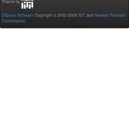
Theme by
DSpace Software
Copyright © 2002-2008
MIT
and
Hewlett-Packard
-
Comentarios