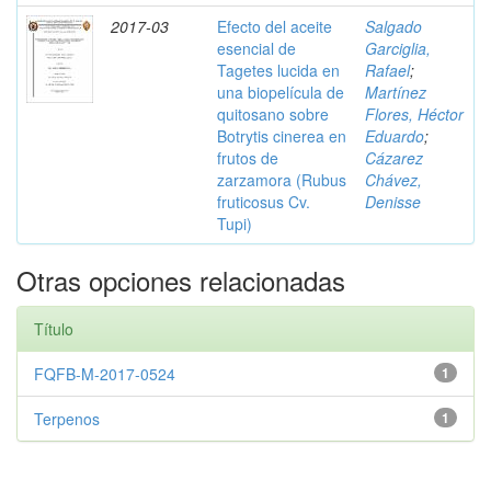
2017-03
Efecto del aceite
Salgado
esencial de
Garciglia,
Tagetes lucida en
Rafael
;
una biopelícula de
Martínez
quitosano sobre
Flores, Héctor
Botrytis cinerea en
Eduardo
;
frutos de
Cázarez
zarzamora (Rubus
Chávez,
fruticosus Cv.
Denisse
Tupi)
Otras opciones relacionadas
Título
FQFB-M-2017-0524
1
Terpenos
1