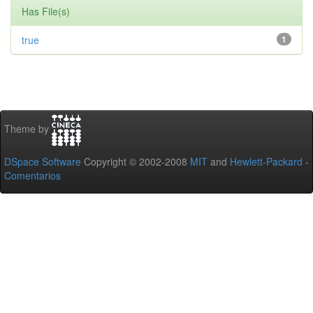
Has File(s)
true
1
Theme by
DSpace Software
Copyright © 2002-2008
MIT
and
Hewlett-Packard
-
Comentarios