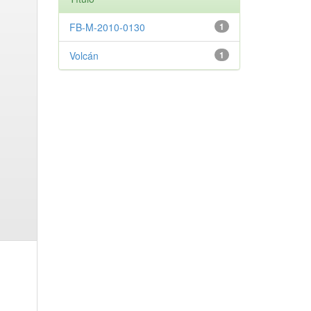
FB-M-2010-0130
1
Volcán
1