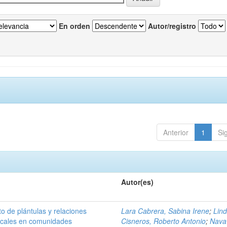
En orden
Autor/registro
Anterior
1
Si
Autor(es)
to de plántulas y relaciones
Lara Cabrera, Sabina Irene
;
Lind
focales en comunidades
Cisneros, Roberto Antonio
;
Nava