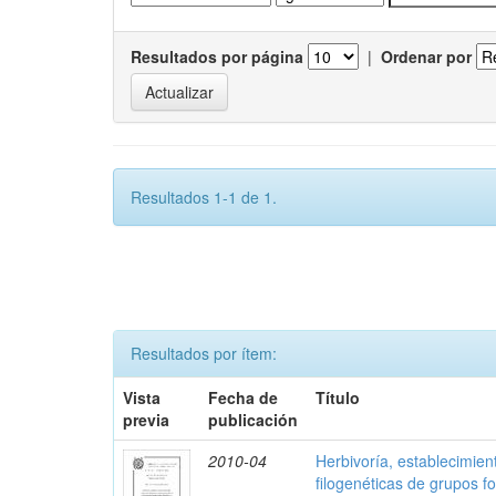
Resultados por página
|
Ordenar por
Resultados 1-1 de 1.
Resultados por ítem:
Vista
Fecha de
Título
previa
publicación
2010-04
Herbivoría, establecimien
filogenéticas de grupos 