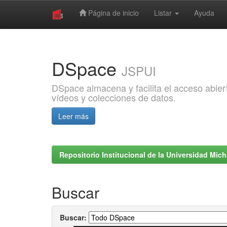
Página de inicio
Listar
Ayuda
Skip
navigation
DSpace
JSPUI
DSpace almacena y facilita el acceso abiert
vídeos y colecciones de datos.
Leer más
Repositorio Institucional de la Universidad Mi
Buscar
Buscar: