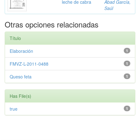
leche de cabra
Abad García,
Saúl
Otras opciones relacionadas
Título
Elaboración
1
FMVZ-L-2011-0488
1
Queso feta
1
Has File(s)
true
1