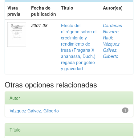
Vista
Fecha de
Título
Autor(es)
previa
publicación
2007-08
Efecto del
Cárdenas
nitrógeno sobre el
Navarro,
crecimiento y
Raúl
;
rendimiento de
Vázquez
fresa (Fragaria X
Gálvez,
ananassa, Duch.)
Gilberto
regada por goteo
y gravedad
Otras opciones relacionadas
Autor
Vázquez Gálvez, Gilberto
1
Título