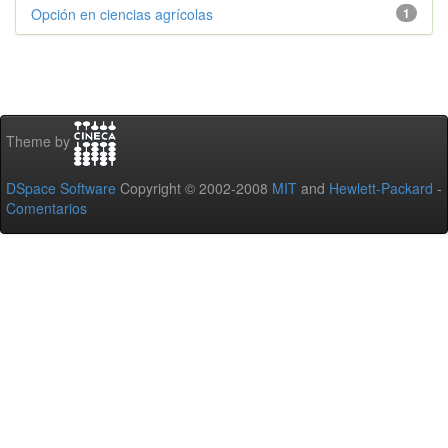
Opción en ciencias agrícolas
1
Theme by
DSpace Software
Copyright © 2002-2008
MIT
and
Hewlett-Packard
-
Comentarios