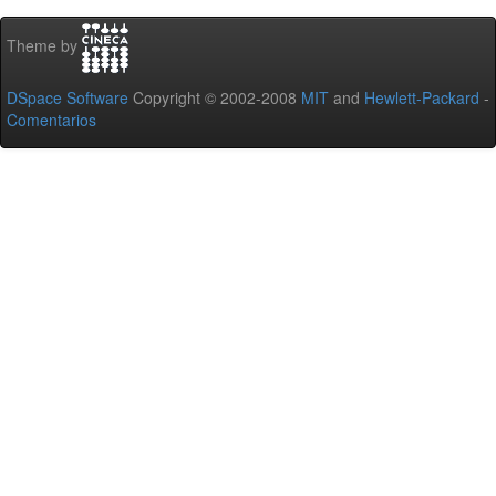
Theme by
DSpace Software
Copyright © 2002-2008
MIT
and
Hewlett-Packard
-
Comentarios