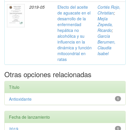
2019-05
Efecto del aceite
Cortés Rojo,
de aguacate en el
Christian
;
desarrollo de la
Mejía
enfermerdad
Zepeda,
hepática no
Ricardo
;
alcohólica y su
García
influencia en la
Berumen,
dinámica y función
Claudia
mitocondrial en
Isabel
ratas
Otras opciones relacionadas
Título
Antioxidante
1
Fecha de lanzamiento
2019
1