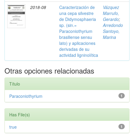
2018-08
Caracterización de
Vázquez
una cepa silvestre
Marrufo,
de Didymosphaeria
Gerardo
;
sp. (sin.=
Arredondo
Paraconiothyrium
Santoyo,
brasiliense sensu
Marina
lato) y aplicaciones
derivadas de su
actividad ligninolítica
Otras opciones relacionadas
Título
Paraconiothyrium
1
Has File(s)
true
1