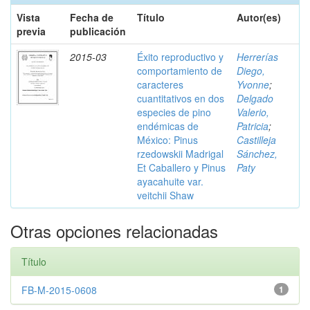
Vista
Fecha de
Título
Autor(es)
previa
publicación
2015-03
Éxito reproductivo y
Herrerías
comportamiento de
Diego,
caracteres
Yvonne
;
cuantitativos en dos
Delgado
especies de pino
Valerio,
endémicas de
Patricia
;
México: Pinus
Castilleja
rzedowskii Madrigal
Sánchez,
Et Caballero y Pinus
Paty
ayacahuite var.
veitchii Shaw
Otras opciones relacionadas
Título
FB-M-2015-0608
1